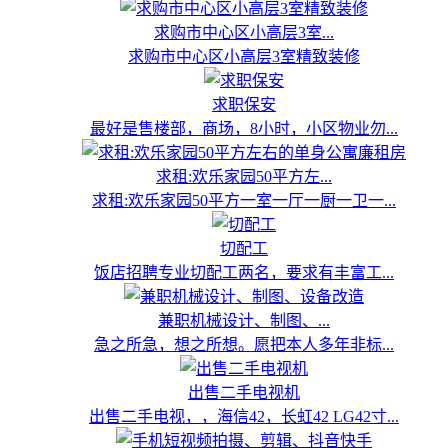
求购市中心区小高层3室...
求购市中心区小高层3室精致装修
求职保安
最好是售楼部，商场，8小时，小区物业勿...
求租:欢乐家园50平方左...
求租:欢乐家园50平方一室一厅一厨一卫一...
切配工
饭店招聘专业切配工两名，要求有丰富工...
兼职机械设计、制图、...
急之所急，想之所想。愿把本人多年非标...
出售二手电视机
出售二手电视，，海信42，长虹42 LG42寸...