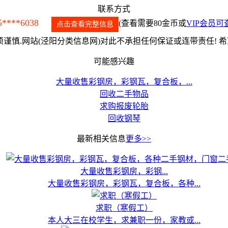
联系方式
5****6038
(查看需要80金币或
VIP会员可
点击查看完整信息
谨慎.网站(泾阳分类信息网)对此不承担任何保证或连带责任! 
可能感兴趣
大量收售彩钢房，彩钢瓦，复合板，...
回收二手物品
求购报废轮胎
回收钢琴
最新相关信息
更多>>
大量收售彩钢房，彩钢...
大量收售彩钢房，彩钢瓦，复合板，各种...
求职（寒假工）
本人大三在校学生，求兼职一份，家教或...